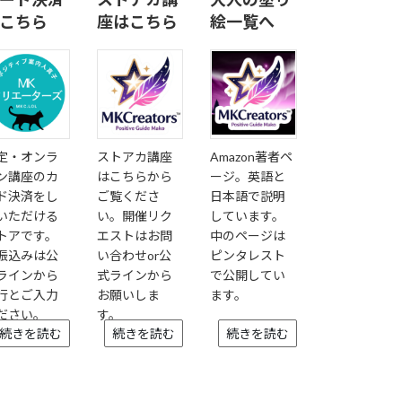
こちら
座はこちら
絵一覧へ
定・オンラ
ストアカ講座
Amazon著者ペ
ン講座のカ
はこちらから
ージ。英語と
ド決済をし
ご覧くださ
日本語で説明
いただける
い。開催リク
しています。
トアです。
エストはお問
中のページは
振込みは公
い合わせor公
ピンタレスト
ラインから
式ラインから
で公開してい
行とご入力
お願いしま
ます。
ださい。
す。
続きを読む
続きを読む
続きを読む