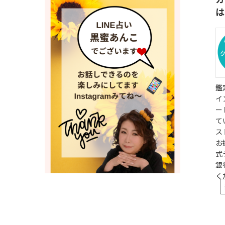
は
鑑
イ
ー
て
ス
お
式
銀
く