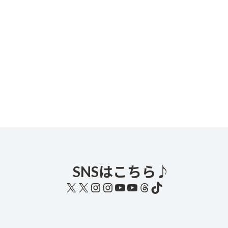
SNSはこちら♪
X
X
Instagram
Instagram
YouTube
YouTube
Threads
TikTok