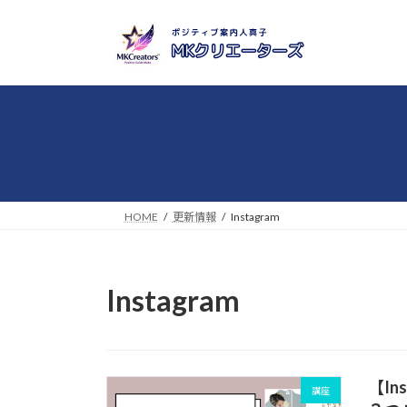
コ
ナ
ン
ビ
テ
ゲ
ン
ー
ツ
シ
へ
ョ
ス
ン
キ
に
ッ
移
プ
動
HOME
更新情報
Instagram
Instagram
【I
講座