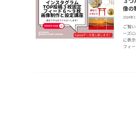
３つ
像の
2024年
ご覧い
ーズに
に表示
フィード