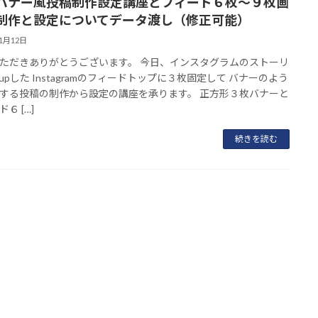
バナー風投稿制作設定講座とフィード６枚～９枚画
制作と設定についてデータ渡し（修正可能）
11月12日
ただきありがとうございます。 今日、インスタグラムのストーリ
upした Instagramのフィードトップに３枚固定して バナーのよう
する投稿の制作から設定の講座を承ります。 正方形３枚バナーと
６ […]
続きを読む