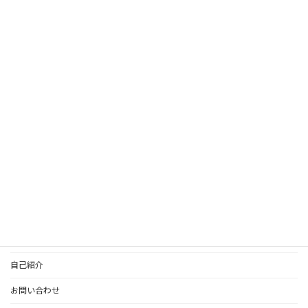
ストアカ先生ページ
真子公式ライン：占い
HOME
コンテンツ一覧
個人鑑定のご案内
更新情報
自己紹介
お問い合わせ