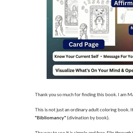
Thank you so much for finding this book. I am M
This is not just an ordinary adult coloring book. I
"Bibliomancy"
(divination by book).
The way to use it is simple and free. Flip through 