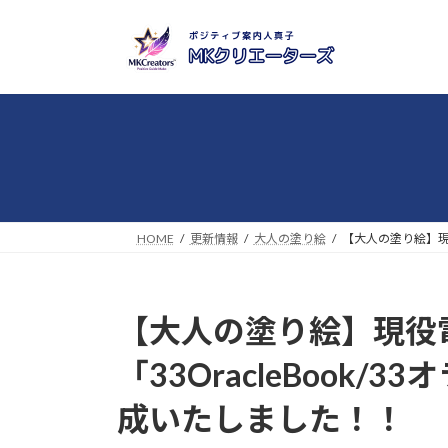
コ
ナ
ン
ビ
テ
ゲ
ン
ー
ツ
シ
へ
ョ
ス
ン
キ
に
ッ
移
プ
動
HOME
更新情報
大人の塗り絵
【大人の塗り絵】現役
【大人の塗り絵】現役
「33OracleBook/
成いたしました！！