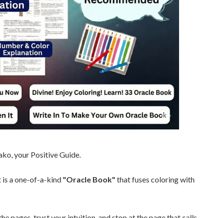
ako, your Positive Guide.
t is a one-of-a-kind
"Oracle Book"
that fuses coloring with
the pages, trust your intuition, and stop at the page that calls