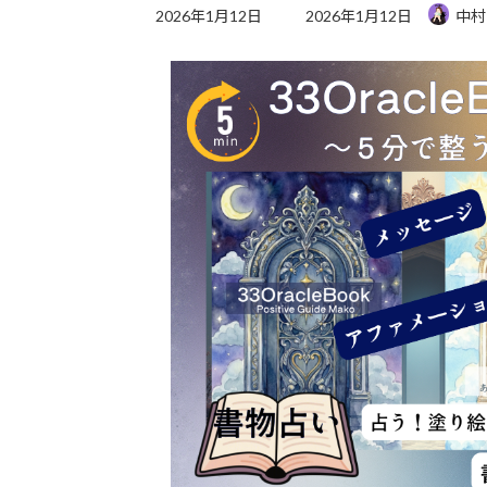
最
2026年1月12日
2026年1月12日
中村
終
更
新
日
時
: