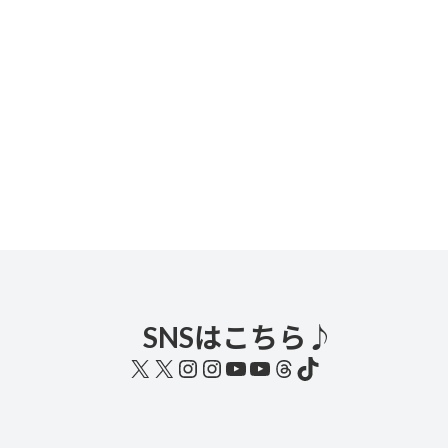
SNSはこちら♪
X
X
Instagram
Instagram
YouTube
YouTube
Threads
TikTok