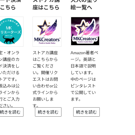
こちら
座はこちら
絵一覧へ
定・オンラ
ストアカ講座
Amazon著者ペ
ン講座のカ
はこちらから
ージ。英語と
ド決済をし
ご覧くださ
日本語で説明
いただける
い。開催リク
しています。
トアです。
エストはお問
中のページは
振込みは公
い合わせor公
ピンタレスト
ラインから
式ラインから
で公開してい
行とご入力
お願いしま
ます。
ださい。
す。
続きを読む
続きを読む
続きを読む