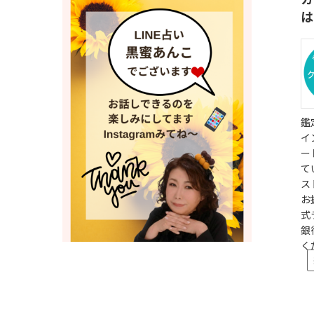
は
鑑
イ
ー
て
ス
お
式
銀
く