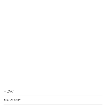
ストアカ先生ページ
真子公式ライン：占い
HOME
コンテンツ一覧
個人鑑定のご案内
更新情報
自己紹介
お問い合わせ