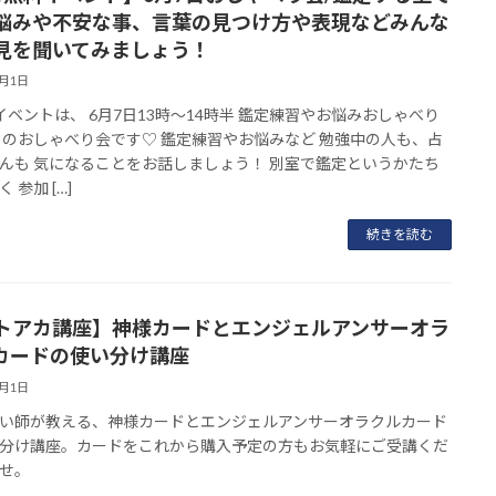
悩みや不安な事、言葉の見つけ方や表現などみんな
見を聞いてみましょう！
5月1日
イベントは、 6月7日13時～14時半 鑑定練習やお悩みおしゃべり
々のおしゃべり会です♡ 鑑定練習やお悩みなど 勉強中の人も、占
んも 気になることをお話しましょう！ 別室で鑑定というかたち
 参加 […]
続きを読む
トアカ講座】神様カードとエンジェルアンサーオラ
カードの使い分け講座
5月1日
い師が教える、神様カードとエンジェルアンサーオラクルカード
分け講座。カードをこれから購入予定の方もお気軽にご受講くだ
せ。