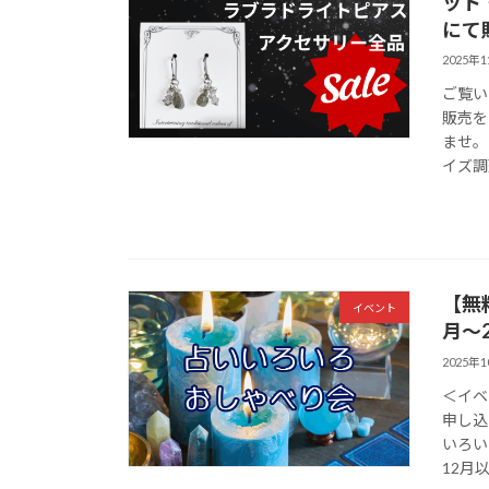
ット
にて
2025年
ご覧い
販売を
ませ。
イズ調
【無
イベント
月～
2025年
＜イベ
申し込
いろい
12月以