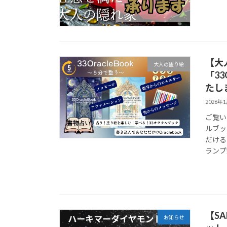
【大
大人の塗り絵
「33
たし
2026年
ご覧い
ルブッ
だける
ランプ
【S
お知らせ