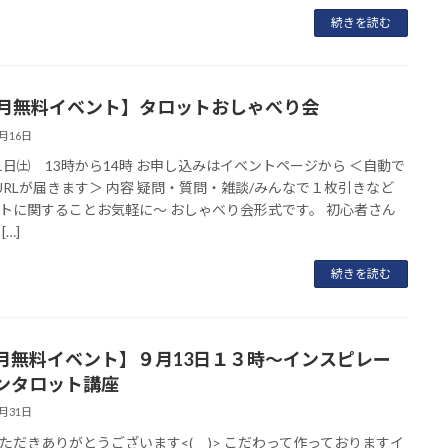
続きを読む
0月無料イベント】タロットおしゃべり会
9月16日
11日㈯ 13時から14時 お申し込みはイベントページから ＜自動で
mURLが届きます＞ 内容 疑問・質問・雑談/みんなで１枚引きなど
トに関することお気軽に～ おしゃべり会形式です。 初心者さん
[…]
続きを読む
月無料イベント】９月13日１３時～インスピレー
ンタロット講座
8月31日
ただきありがとうございます<(_ _)> こだわって作っておりますイ