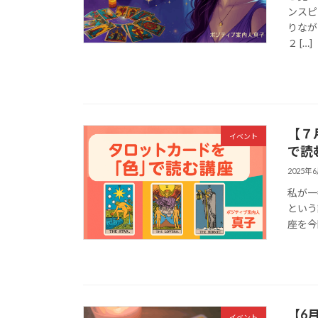
ンスピ
りなが
２ […]
【７
イベント
で読
2025年
私が一
という
座を今
【6
イベント