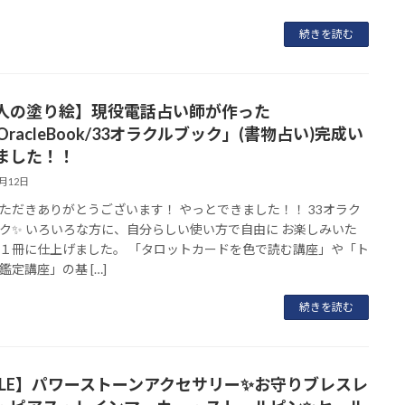
続きを読む
人の塗り絵】現役電話占い師が作った
OracleBook/33オラクルブック」(書物占い)完成い
ました！！
1月12日
ただきありがとうございます！ やっとできました！！ 33オラク
ク✨ いろいろな方に、自分らしい使い方で自由に お楽しみいた
１冊に仕上げました。 「タロットカードを色で読む講座」や「ト
鑑定講座」の基 […]
続きを読む
ALE】パワーストーンアクセサリー✨お守りブレスレ