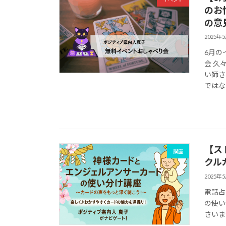
のお
の意
2025年
6月の
会 久
い師さ
ではなく
【ス
講座
クル
2025年
電話占
の使い
さいま