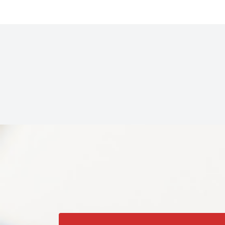
稿
の
ペ
ー
ジ
送
り