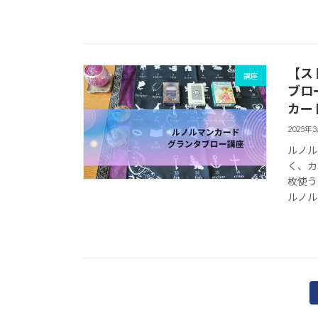
【ス
講座
ブロ
カー
2025年
ルノル
く、カ
枚使う
ルノル
投