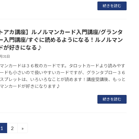
続きを読む
トアカ講座】ルノルマンカード入門講座/グランタ
ー入門講座/すぐに読めるようになる！ルノルマン
ドが好きになる♪
3月31日
マンカードは３６枚のカードです。タロットカードより読みやす
ードも小さいので扱いやすいカードですが、グランタブロー３６
スプレットは、いろいろなことが読めます！講座受講後、もっと
マンカードが好きになります♪
続きを読む
1
2
»
固
固
定
定