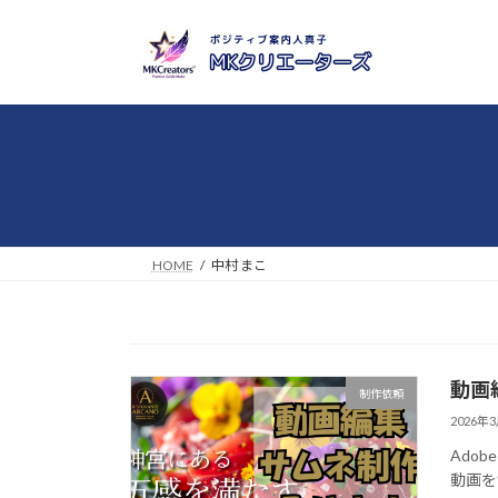
コ
ナ
ン
ビ
テ
ゲ
ン
ー
ツ
シ
へ
ョ
ス
ン
キ
に
ッ
移
プ
動
HOME
中村 まこ
動画
制作依頼
2026年
Ado
動画を